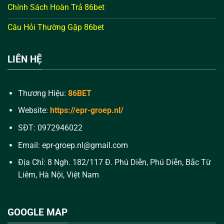
Chính Sách Hoàn Trả 86bet
Câu Hỏi Thường Gặp 86bet
LIÊN HỆ
Thương Hiệu:
86BET
Website:
https://epr-groep.nl/
SĐT:
0972946022
Email:
epr-groep.nl@gmail.com
Địa Chỉ: 8 Ngh. 182/117 Đ. Phú Diễn, Phú Diễn, Bắc Từ
Liêm, Hà Nội, Việt Nam
GOOGLE MAP