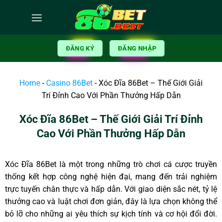
ĐĂNG KÝ
ĐĂNG NHẬP
Home
-
Casino 86Bet
-
Xóc Đĩa 86Bet – Thế Giới Giải
Trí Đỉnh Cao Với Phần Thưởng Hấp Dẫn
Xóc Đĩa 86Bet – Thế Giới Giải Trí Đỉnh
Cao Với Phần Thưởng Hấp Dẫn
Xóc Đĩa 86Bet là một trong những trò chơi cá cược truyền
thống kết hợp công nghệ hiện đại, mang đến trải nghiệm
trực tuyến chân thực và hấp dẫn. Với giao diện sắc nét, tỷ lệ
thưởng cao và luật chơi đơn giản, đây là lựa chọn không thể
bỏ lỡ cho những ai yêu thích sự kịch tính và cơ hội đổi đời.