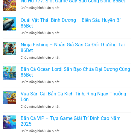
Nổ Hũ 777: Slot Game Gây Bão Cộng Đồng 86Bet
Mèo
86Bet
Nổ
Thần
Chức năng bình luận bị tắt
ở
Hũ
Tài
Nổ
–
Đầy
Hũ
Quái Vật Thái Bình Dương – Biển Sâu Huyền Bí
Thử
Hấp
777:
Vận
86Bet
Dẫn
Slot
May
Tại
Chức năng bình luận bị tắt
ở
Game
Tại
86Bet
Quái
Gây
Slot
Vật
Bão
Ninja Fishing – Nhẫn Giả Săn Cá Đổi Thưởng Tại
Game
Thái
Cộng
86Bet
Hấp
Bình
Đồng
Dẫn
Chức năng bình luận bị tắt
ở
Dương
86Bet
Nhất
Ninja
–
Fishing
Bắn Cá Ocean Lord| Săn Bạo Chúa Đại Dương Cùng
Biển
–
Sâu
86Bet
Nhẫn
Huyền
Chức năng bình luận bị tắt
ở
Giả
Bí
Bắn
Săn
86Bet
Cá
Vua Săn Cá| Bắn Cá Kịch Tính, Ring Ngay Thưởng
Cá
Ocean
Đổi
Lớn
Lord|
Thưởng
Chức năng bình luận bị tắt
ở
Săn
Tại
Vua
Bạo
86Bet
Săn
Bắn Cá VIP – Tựa Game Giải Trí Đỉnh Cao Năm
Chúa
Cá|
Đại
2025
Bắn
Dương
Chức năng bình luận bị tắt
ở
Cá
Cùng