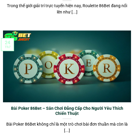
hưởng cảm giác giải trí đỉnh cao.
Trong thế giới giải trí trực tuyến hiện nay, Roulette 86Bet đang nổi
lên như [...]
Xem thêm:
Thể Thao 86Bet
– Thế Giới Cá Cược Hấp Dẫn
Cho Tín Đồ Bóng Đá
Giao diện mượt mà và thân thiện
24
Th7
Dù bạn chơi bằng máy tính hay điện thoại, hệ thống Casino
86Bet đều hoạt động trơn tru, dễ sử dụng và hỗ trợ ngôn
ngữ tiếng Việt 100%. Tất cả được thiết kế nhằm đảm bảo
người chơi có thể vào sòng bài bất cứ lúc nào, ở bất cứ
đâu.
Casino 86Bet không chỉ là nơi để giải trí mà còn là cơ hội
để người chơi thử sức, kiếm lời và nâng cao trải nghiệm cá
Bài Poker 86Bet – Sân Chơi Đẳng Cấp Cho Người Yêu Thích
cược online một cách an toàn, công bằng và hấp dẫn.
Chiến Thuật
Đăng ký ngay để hòa mình vào thế giới sòng bài trực tuyến
đỉnh cao hôm nay!
Bài Poker 86Bet không chỉ là một trò chơi bài đơn thuần mà còn là
[...]