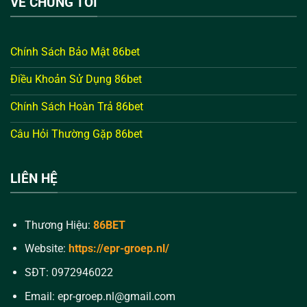
VỀ CHÚNG TÔI
Chính Sách Bảo Mật 86bet
Điều Khoản Sử Dụng 86bet
Chính Sách Hoàn Trả 86bet
Câu Hỏi Thường Gặp 86bet
LIÊN HỆ
Thương Hiệu:
86BET
Website:
https://epr-groep.nl/
SĐT:
0972946022
Email:
epr-groep.nl@gmail.com