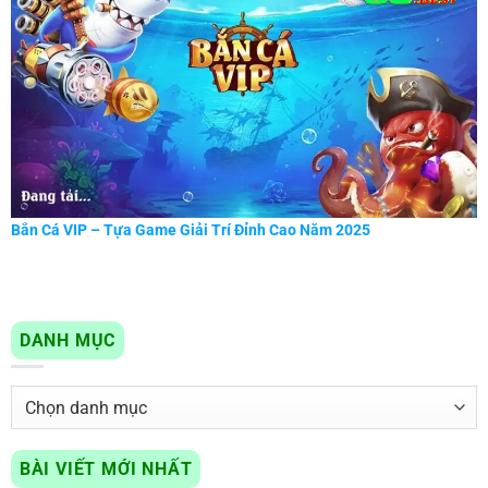
Bắn Cá VIP – Tựa Game Giải Trí Đỉnh Cao Năm 2025
DANH MỤC
Danh
mục
BÀI VIẾT MỚI NHẤT