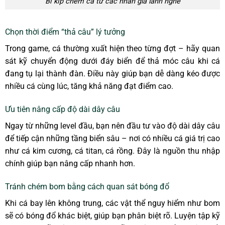
Bí kíp chém cá từ các nhẫn giả lành nghề
Chọn thời điểm “thả câu” lý tưởng
Trong game, cá thường xuất hiện theo từng đợt – hãy quan
sát kỹ chuyển động dưới đáy biển để thả móc câu khi cá
đang tụ lại thành đàn. Điều này giúp bạn dễ dàng kéo được
nhiều cá cùng lúc, tăng khả năng đạt điểm cao.
Ưu tiên nâng cấp độ dài dây câu
Ngay từ những level đầu, bạn nên đầu tư vào độ dài dây câu
để tiếp cận những tầng biển sâu – nơi có nhiều cá giá trị cao
như cá kim cương, cá titan, cá rồng. Đây là nguồn thu nhập
chính giúp bạn nâng cấp nhanh hơn.
Tránh chém bom bằng cách quan sát bóng đổ
Khi cá bay lên không trung, các vật thể nguy hiểm như bom
sẽ có bóng đổ khác biệt, giúp bạn phân biệt rõ. Luyện tập kỹ