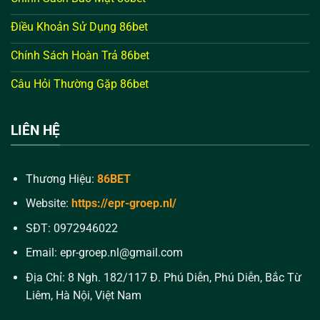
Điều Khoản Sử Dụng 86bet
Chính Sách Hoàn Trả 86bet
Câu Hỏi Thường Gặp 86bet
LIÊN HỆ
Thương Hiệu:
86BET
Website:
https://epr-groep.nl/
SĐT:
0972946022
Email:
epr-groep.nl@gmail.com
Địa Chỉ: 8 Ngh. 182/117 Đ. Phú Diễn, Phú Diễn, Bắc Từ
Liêm, Hà Nội, Việt Nam