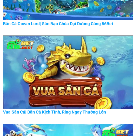
Bắn Cá Ocean Lord| Săn Bạo Chúa Đại Dương Cùng 86Bet
Vua Săn Cá| Bắn Cá Kịch Tính, Ring Ngay Thưởng Lớn