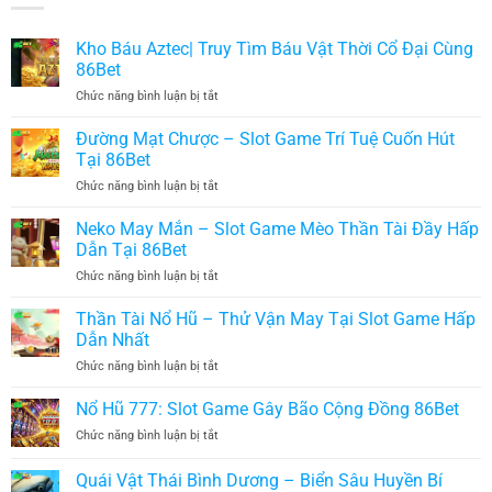
Kho Báu Aztec| Truy Tìm Báu Vật Thời Cổ Đại Cùng
86Bet
Chức năng bình luận bị tắt
ở
Kho
Báu
Đường Mạt Chược – Slot Game Trí Tuệ Cuốn Hút
Aztec|
Tại 86Bet
Truy
Chức năng bình luận bị tắt
ở
Tìm
Đường
Báu
Mạt
Neko May Mắn – Slot Game Mèo Thần Tài Đầy Hấp
Vật
Chược
Thời
Dẫn Tại 86Bet
–
Cổ
Chức năng bình luận bị tắt
ở
Slot
Đại
Neko
Game
Cùng
May
Thần Tài Nổ Hũ – Thử Vận May Tại Slot Game Hấp
Trí
86Bet
Mắn
Tuệ
Dẫn Nhất
–
Cuốn
Chức năng bình luận bị tắt
ở
Slot
Hút
Thần
Game
Tại
Tài
Nổ Hũ 777: Slot Game Gây Bão Cộng Đồng 86Bet
Mèo
86Bet
Nổ
Thần
Chức năng bình luận bị tắt
ở
Hũ
Tài
Nổ
–
Đầy
Hũ
Quái Vật Thái Bình Dương – Biển Sâu Huyền Bí
Thử
Hấp
777: