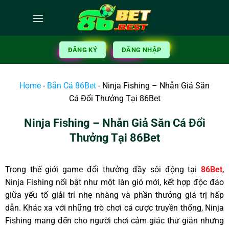
ĐĂNG KÝ
ĐĂNG NHẬP
Home
-
Bắn Cá 86Bet
-
Ninja Fishing – Nhẫn Giả Săn
Cá Đổi Thưởng Tại 86Bet
Ninja Fishing – Nhẫn Giả Săn Cá Đổi
Thưởng Tại 86Bet
Trong thế giới game đổi thưởng đầy sôi động tại
86Bet
,
Ninja Fishing nổi bật như một làn gió mới, kết hợp độc đáo
giữa yếu tố giải trí nhẹ nhàng và phần thưởng giá trị hấp
dẫn. Khác xa với những trò chơi cá cược truyền thống, Ninja
Fishing mang đến cho người chơi cảm giác thư giãn nhưng