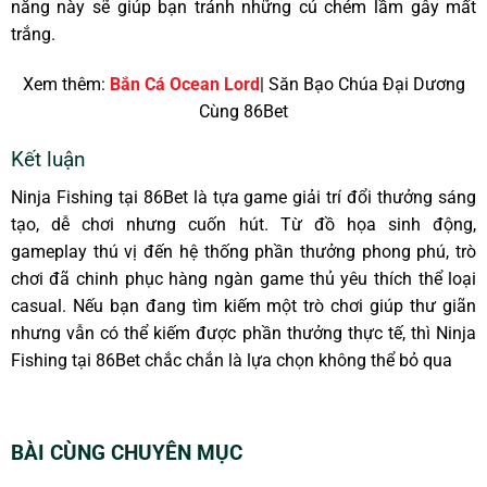
năng này sẽ giúp bạn tránh những cú chém lầm gây mất
trắng.
Xem thêm:
Bắn Cá Ocean Lord
| Săn Bạo Chúa Đại Dương
Cùng 86Bet
Kết luận
Ninja Fishing tại 86Bet là tựa game giải trí đổi thưởng sáng
tạo, dễ chơi nhưng cuốn hút. Từ đồ họa sinh động,
gameplay thú vị đến hệ thống phần thưởng phong phú, trò
chơi đã chinh phục hàng ngàn game thủ yêu thích thể loại
casual. Nếu bạn đang tìm kiếm một trò chơi giúp thư giãn
nhưng vẫn có thể kiếm được phần thưởng thực tế, thì Ninja
Fishing tại 86Bet chắc chắn là lựa chọn không thể bỏ qua
BÀI CÙNG CHUYÊN MỤC