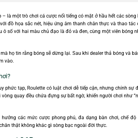
 – là một trò chơi cá cược nổi tiếng có mặt ở hầu hết các sòng b
với đồ họa sắc nét, hiệu ứng âm thanh chân thực và thao tác
u ô số với hai màu chủ đạo là đỏ và đen, cùng một viên bóng 
mà họ tin rằng bóng sẽ dừng lại. Sau khi dealer thả bóng và b
m vào.
hơi?
uy phức tạp, Roulette có luật chơi dễ tiếp cận, nhưng chính sự 
 vòng quay đều chứa đựng sự bất ngờ, khiến người chơi như “n
tận hưởng các mức cược phong phú, đa dạng bàn chơi, chế độ 
m chân thật không khác gì sòng bạc ngoài đời thực.