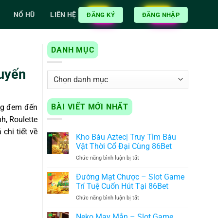
NỔ HŨ
LIÊN HỆ
ĐĂNG KÝ
ĐĂNG NHẬP
DANH MỤC
Tuyến
Danh
mục
BÀI VIẾT MỚI NHẤT
ăng đem đến
h, Roulette
chi tiết về
Kho Báu Aztec| Truy Tìm Báu
Vật Thời Cổ Đại Cùng 86Bet
Chức năng bình luận bị tắt
ở
Kho
Báu
Đường Mạt Chược – Slot Game
Aztec|
Trí Tuệ Cuốn Hút Tại 86Bet
Truy
Chức năng bình luận bị tắt
ở
Tìm
Đường
Báu
Mạt
Neko May Mắn – Slot Game
Vật