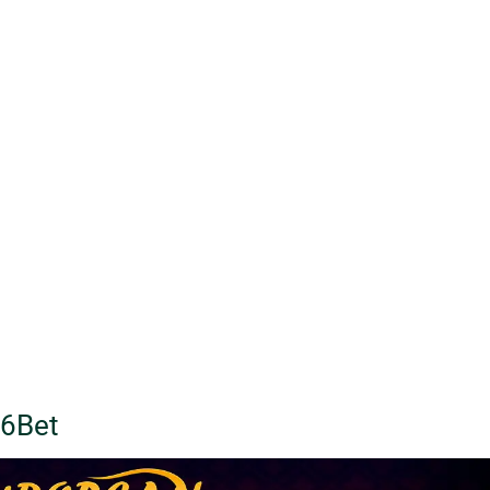
86Bet