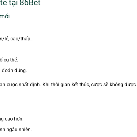
te tại 86Bet
 mới
n/lẻ, cao/thấp…
ố cụ thể.
n đoán đúng.
ian cược nhất định. Khi thời gian kết thúc, cược sẽ không đượ
ởng cao hơn.
ính ngẫu nhiên.