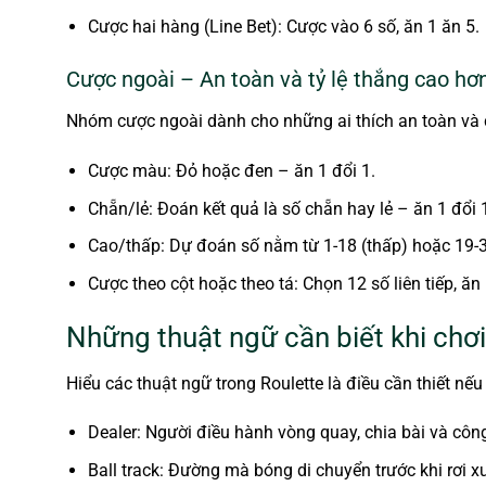
Cược hai hàng (Line Bet): Cược vào 6 số, ăn 1 ăn 5.
Cược ngoài – An toàn và tỷ lệ thắng cao hơ
Nhóm cược ngoài dành cho những ai thích an toàn và c
Cược màu: Đỏ hoặc đen – ăn 1 đổi 1.
Chẵn/lẻ: Đoán kết quả là số chẵn hay lẻ – ăn 1 đổi 
Cao/thấp: Dự đoán số nằm từ 1-18 (thấp) hoặc 19-3
Cược theo cột hoặc theo tá: Chọn 12 số liên tiếp, ăn 
Những thuật ngữ cần biết khi chơ
Hiểu các thuật ngữ trong Roulette là điều cần thiết n
Dealer: Người điều hành vòng quay, chia bài và côn
Ball track: Đường mà bóng di chuyển trước khi rơi x