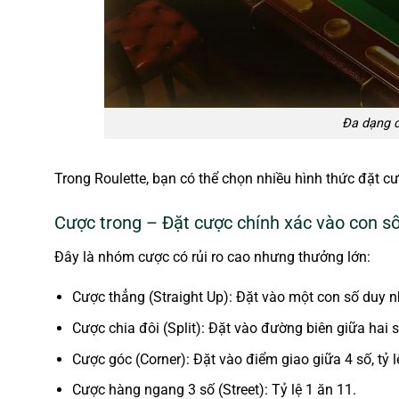
Đa dạng c
Trong Roulette, bạn có thể chọn nhiều hình thức đặt cư
Cược trong – Đặt cược chính xác vào con s
Đây là nhóm cược có rủi ro cao nhưng thưởng lớn:
Cược thẳng (Straight Up): Đặt vào một con số duy nh
Cược chia đôi (Split): Đặt vào đường biên giữa hai số
Cược góc (Corner): Đặt vào điểm giao giữa 4 số, tỷ l
Cược hàng ngang 3 số (Street): Tỷ lệ 1 ăn 11.