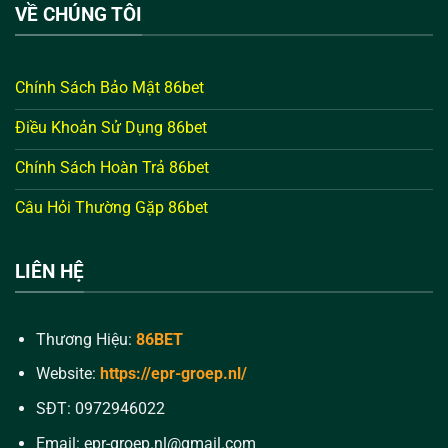
VỀ CHÚNG TÔI
Chính Sách Bảo Mật 86bet
Điều Khoản Sử Dụng 86bet
Chính Sách Hoàn Trả 86bet
Câu Hỏi Thường Gặp 86bet
LIÊN HỆ
Thương Hiệu:
86BET
Website:
https://epr-groep.nl/
SĐT:
0972946022
Email:
epr-groep.nl@gmail.com