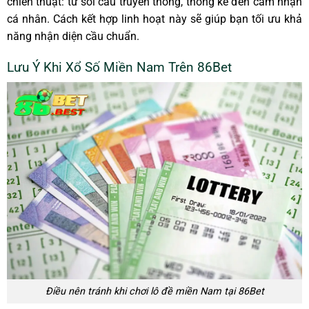
chiến thuật: từ soi cầu truyền thống, thống kê đến cảm nhận
cá nhân. Cách kết hợp linh hoạt này sẽ giúp bạn tối ưu khả
năng nhận diện cầu chuẩn.
Lưu Ý Khi Xổ Số Miền Nam Trên 86Bet
Điều nên tránh khi chơi lô đề miền Nam tại 86Bet