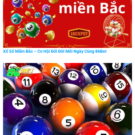
Xổ Số Miền Bắc – Cơ Hội Đổi Đời Mỗi Ngày Cùng 86Bet