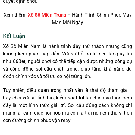
quyết định chơi.
Xem thêm:
Xổ Số Miền Trung
– Hành Trình Chinh Phục May
Mắn Mỗi Ngày
Kết Luận
Xổ Số Miền Nam là hành trình đầy thử thách nhưng cũng
không kém phần hấp dẫn. Với sự hỗ trợ từ nền tảng uy tín
như 86Bet, người chơi có thể tiếp cận được những công cụ
và cộng đồng soi cầu chất lượng, giúp tăng khả năng dự
đoán chính xác và tối ưu cơ hội trúng lớn.
Tuy nhiên, điều quan trọng nhất vẫn là thái độ tham gia –
hãy chơi với sự tỉnh táo, kiểm soát tốt tài chính và luôn xem
đây là một hình thức giải trí. Soi cầu đúng cách không chỉ
mang lại cảm giác hồi hộp mà còn là trải nghiệm thú vị trên
con đường chinh phục vận may.