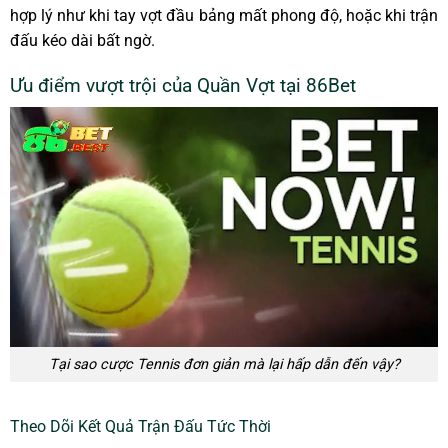
hợp lý như khi tay vợt đầu bảng mất phong độ, hoặc khi trận
đấu kéo dài bất ngờ.
Ưu điểm vượt trội của Quần Vợt tại 86Bet
Tại sao cược Tennis đơn giản mà lại hấp dẫn đến vậy?
Theo Dõi Kết Quả Trận Đấu Tức Thời