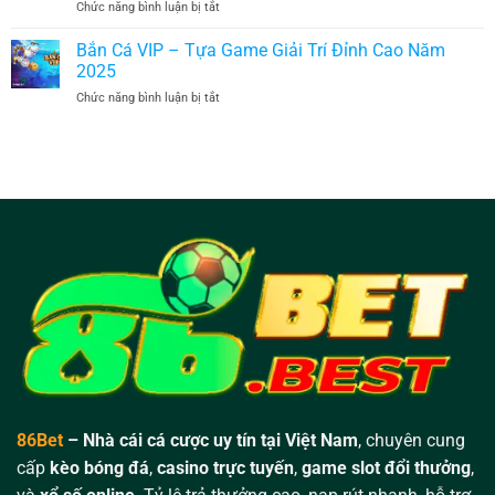
Chức năng bình luận bị tắt
ở
Săn
Tại
Vua
Bạo
86Bet
Săn
Bắn Cá VIP – Tựa Game Giải Trí Đỉnh Cao Năm
Chúa
Cá|
Đại
2025
Bắn
Dương
Chức năng bình luận bị tắt
ở
Cá
Cùng
Bắn
Kịch
86Bet
Cá
Tính,
VIP
Ring
–
Ngay
Tựa
Thưởng
Game
Lớn
Giải
Trí
Đỉnh
Cao
Năm
2025
86Bet
– Nhà cái cá cược uy tín tại Việt Nam
, chuyên cung
cấp
kèo bóng đá
,
casino trực tuyến
,
game slot đổi thưởng
,