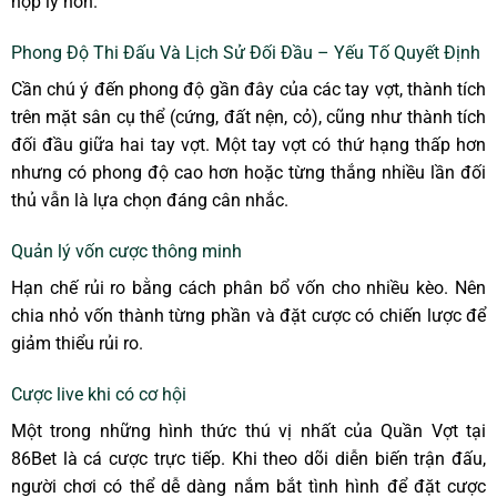
hợp lý hơn.
Phong Độ Thi Đấu Và Lịch Sử Đối Đầu – Yếu Tố Quyết Định
Cần chú ý đến phong độ gần đây của các tay vợt, thành tích
trên mặt sân cụ thể (cứng, đất nện, cỏ), cũng như thành tích
đối đầu giữa hai tay vợt. Một tay vợt có thứ hạng thấp hơn
nhưng có phong độ cao hơn hoặc từng thắng nhiều lần đối
thủ vẫn là lựa chọn đáng cân nhắc.
Quản lý vốn cược thông minh
Hạn chế rủi ro bằng cách phân bổ vốn cho nhiều kèo. Nên
chia nhỏ vốn thành từng phần và đặt cược có chiến lược để
giảm thiểu rủi ro.
Cược live khi có cơ hội
Một trong những hình thức thú vị nhất của Quần Vợt tại
86Bet là cá cược trực tiếp. Khi theo dõi diễn biến trận đấu,
người chơi có thể dễ dàng nắm bắt tình hình để đặt cược