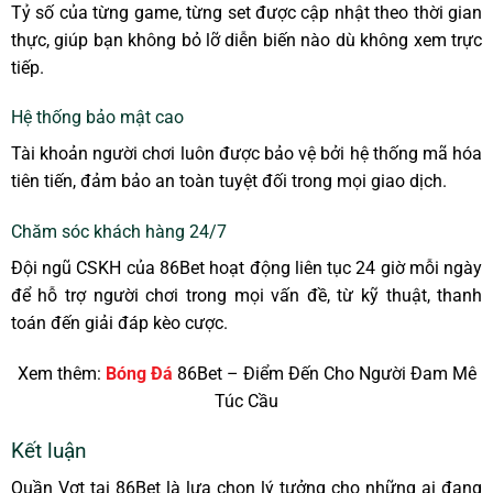
Tỷ số của từng game, từng set được cập nhật theo thời gian
thực, giúp bạn không bỏ lỡ diễn biến nào dù không xem trực
tiếp.
Hệ thống bảo mật cao
Tài khoản người chơi luôn được bảo vệ bởi hệ thống mã hóa
tiên tiến, đảm bảo an toàn tuyệt đối trong mọi giao dịch.
Chăm sóc khách hàng 24/7
Đội ngũ CSKH của 86Bet hoạt động liên tục 24 giờ mỗi ngày
để hỗ trợ người chơi trong mọi vấn đề, từ kỹ thuật, thanh
toán đến giải đáp kèo cược.
Xem thêm:
Bóng Đá
86Bet – Điểm Đến Cho Người Đam Mê
Túc Cầu
Kết luận
Quần Vợt tại 86Bet là lựa chọn lý tưởng cho những ai đang