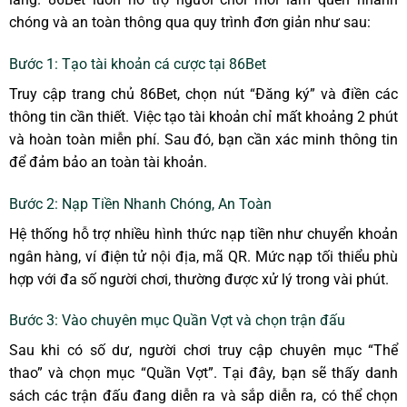
chóng và an toàn thông qua quy trình đơn giản như sau:
Bước 1: Tạo tài khoản cá cược tại 86Bet
Truy cập trang chủ 86Bet, chọn nút “Đăng ký” và điền các
thông tin cần thiết. Việc tạo tài khoản chỉ mất khoảng 2 phút
và hoàn toàn miễn phí. Sau đó, bạn cần xác minh thông tin
để đảm bảo an toàn tài khoản.
Bước 2: Nạp Tiền Nhanh Chóng, An Toàn
Hệ thống hỗ trợ nhiều hình thức nạp tiền như chuyển khoản
ngân hàng, ví điện tử nội địa, mã QR. Mức nạp tối thiểu phù
hợp với đa số người chơi, thường được xử lý trong vài phút.
Bước 3: Vào chuyên mục Quần Vợt và chọn trận đấu
Sau khi có số dư, người chơi truy cập chuyên mục “Thể
thao” và chọn mục “Quần Vợt”. Tại đây, bạn sẽ thấy danh
sách các trận đấu đang diễn ra và sắp diễn ra, có thể chọn