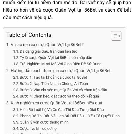
muốn kiếm lời từ niềm đam mê đó. Bài viết này sẽ giúp bạn
hiểu rõ hơn về cá cược Quần Vợt tại 86Bet và cách để bắt
đầu một cách hiệu quả.
Table of Contents
Vì sao nên cá cược Quần Vợt tại 86Bet?
Đa dạng giải đấu, trận đấu liên tục
Tỷ lệ cược Quần Vợt tại 86Bet luôn hấp dẫn
Trải Nghiệm Mượt Mà Với Giao Diện Dễ Sử Dụng
Hướng dẫn cách tham gia cá cược Quần Vợt tại 86Bet
Bước 1: Tạo tài khoản cá cược tại 86Bet
Bước 2: Nạp Tiền Nhanh Chóng, An Toàn
Bước 3: Vào chuyên mục Quần Vợt và chọn trận đấu
Bước 4: Chọn kèo, đặt cược và theo dõi kết quả
Kinh nghiệm cá cược Quần Vợt tại 86Bet hiệu quả
Hiểu Rõ Luật Lệ Và Cơ Cấu Thi Đấu Từng Giải Đấu
Phong Độ Thi Đấu Và Lịch Sử Đối Đầu – Yếu Tố Quyết Định
Quản lý vốn cược thông minh
Cược live khi có cơ hội