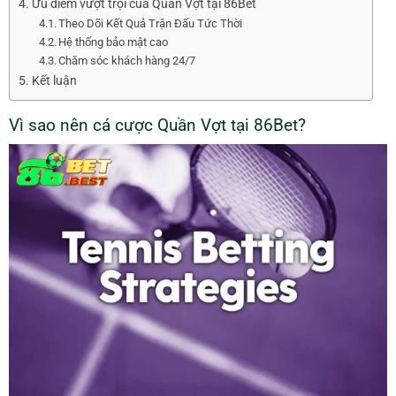
Ưu điểm vượt trội của Quần Vợt tại 86Bet
Theo Dõi Kết Quả Trận Đấu Tức Thời
Hệ thống bảo mật cao
Chăm sóc khách hàng 24/7
Kết luận
Vì sao nên cá cược Quần Vợt tại 86Bet?